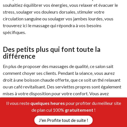
souhaitiez équilibrer vos énergies, vous relaxer et évacuer le
stress, soulager vos douleurs dorsales, stimuler votre
circulation sanguine ou soulager vos jambes lourdes, vous
trouverez ici le massage qui répondra à vos besoins
spécifiques.
Des petits plus qui font toute la
différence
En plus de proposer des massages de qualité, ce salon sait
comment choyer ses clients. Pendant la séance, vous aurez
droit à une boisson chaude offerte, que ce soit un thé relaxant
ou un café revitalisant. Des serviettes propres sont également
mises à votre disposition pour votre confort. Vous avez
également la possibilité de prendre une douche avant et après
Il vous reste
quelques heures
pour profiter du meilleur site
la séance pour une expérience encore plus complète.
de plan cul 100%
gratuitement
!
J'en Profite tout de suite !
Une adresse à retenir