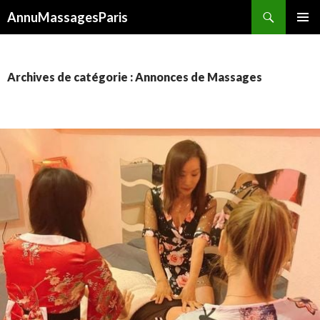
Recherche
AnnuMassagesParis
ALLER
MENU
AU
PRINCI
CONTENU
Archives de catégorie : Annonces de Massages