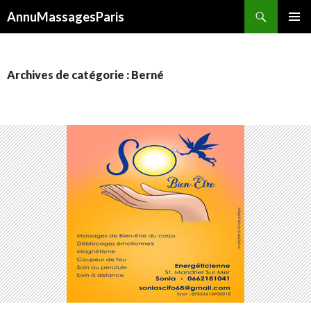
Recherche
AnnuMassagesParis
ALLER
MENU
AU
PRINCI
CONTENU
Archives de catégorie : Berné