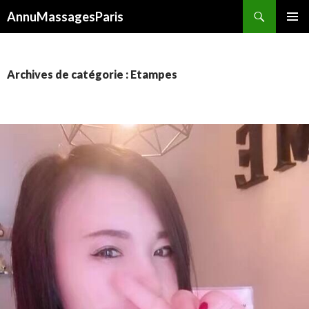
Recherche
AnnuMassagesParis
ALLER
MENU
AU
PRINCI
CONTENU
Archives de catégorie : Etampes