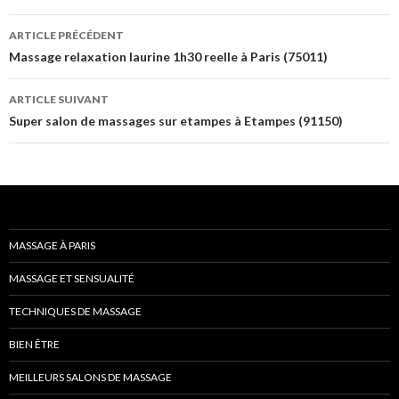
Navigation
ARTICLE PRÉCÉDENT
des
Massage relaxation laurine 1h30 reelle à Paris (75011)
articles
ARTICLE SUIVANT
Super salon de massages sur etampes à Etampes (91150)
MASSAGE À PARIS
MASSAGE ET SENSUALITÉ
TECHNIQUES DE MASSAGE
BIEN ÊTRE
MEILLEURS SALONS DE MASSAGE