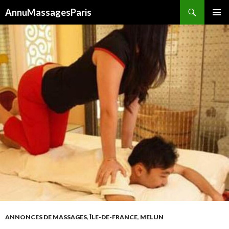
Recherche
AnnuMassagesParis
ALLER
MENU
AU
PRINCI
CONTENU
ANNONCES DE MASSAGES
,
ÎLE-DE-FRANCE
,
MELUN