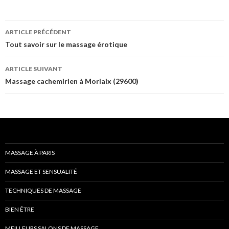
Navigation
ARTICLE PRÉCÉDENT
des
Tout savoir sur le massage érotique
articles
ARTICLE SUIVANT
Massage cachemirien à Morlaix (29600)
MASSAGE À PARIS
MASSAGE ET SENSUALITÉ
TECHNIQUES DE MASSAGE
BIEN ÊTRE
MEILLEURS SALONS DE MASSAGE