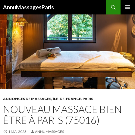
Recherche
AnnuMassagesParis
ALLER
MENU
AU
PRINCI
CONTENU
ANNONCES DE MASSAGES
,
ÎLE-DE-FRANCE
,
PARIS
NOUVEAU MASSAGE BIEN-
ÊTRE À PARIS (75016)
1 MAI 2023
ANNUMASSAGES