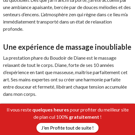
une ambiance apaisante, bercée par de douces mélodies et des
senteurs d’encens. L’atmosphère zen qui règne dans ce lieu m’a
immédiatement transporté dans un état de relaxation
profonde.
Une expérience de massage inoubliable
La prestation phare du Boudoir de Diane est le massage
relaxant de tout le corps. Diane, forte de ses 10 années
d’expérience en tant que masseuse, maîtrise parfaitement cet
art. Ses mains expertes ont su créer une harmonie parfaite
entre douceur et fermeté, libérant chaque tension accumulée
dans mon corps.
Pendant le massage, je me suis laissé bercer par la musique
Il vous reste
quelques heures
pour profiter du meilleur site
douce qui accompagnait chaque mouvement de Diane. Chaque
de plan cul 100%
gratuitement
!
geste était précis et attentif, permettant à mes muscles de se
J'en Profite tout de suite !
relâcher progressivement. J’ai senti mes soucis s’évaporer et