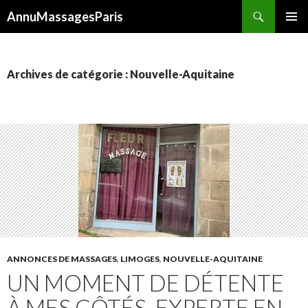
Recherche
AnnuMassagesParis
ALLER
MENU
AU
PRINCI
CONTENU
Archives de catégorie : Nouvelle-Aquitaine
ANNONCES DE MASSAGES
,
LIMOGES
,
NOUVELLE-AQUITAINE
UN MOMENT DE DÉTENTE
À MES CÔTÉS, EXPERTE EN