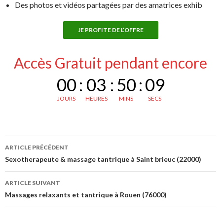
Des photos et vidéos partagées par des amatrices exhib
JE PROFITE DE L’OFFRE
Accès Gratuit pendant encore
00
:
03
:
50
:
08
JOURS
HEURES
MINS
SECS
Navigation
ARTICLE PRÉCÉDENT
des
Sexotherapeute & massage tantrique à Saint brieuc (22000)
articles
ARTICLE SUIVANT
Massages relaxants et tantrique à Rouen (76000)