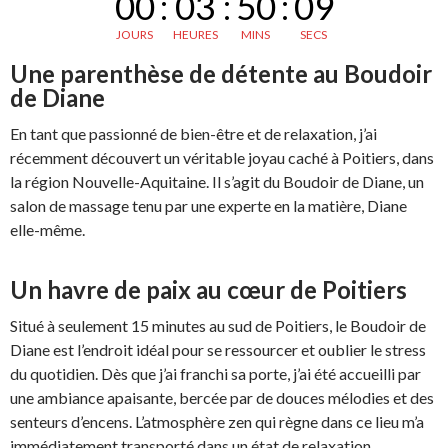
00
:
03
:
50
:
08
JOURS
HEURES
MINS
SECS
Une parenthèse de détente au Boudoir
de Diane
En tant que passionné de bien-être et de relaxation, j’ai
récemment découvert un véritable joyau caché à Poitiers, dans
la région Nouvelle-Aquitaine. Il s’agit du Boudoir de Diane, un
salon de massage tenu par une experte en la matière, Diane
elle-même.
Un havre de paix au cœur de Poitiers
Situé à seulement 15 minutes au sud de Poitiers, le Boudoir de
Diane est l’endroit idéal pour se ressourcer et oublier le stress
du quotidien. Dès que j’ai franchi sa porte, j’ai été accueilli par
une ambiance apaisante, bercée par de douces mélodies et des
senteurs d’encens. L’atmosphère zen qui règne dans ce lieu m’a
immédiatement transporté dans un état de relaxation