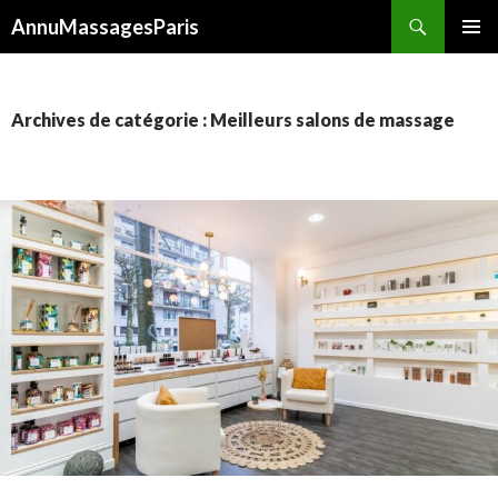
Recherche
AnnuMassagesParis
ALLER
MENU
AU
PRINCI
CONTENU
Archives de catégorie : Meilleurs salons de massage