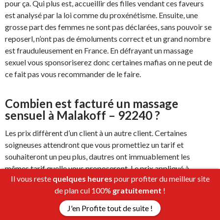
pour ça. Qui plus est, accueillir des filles vendant ces faveurs
est analysé par la loi comme du proxénétisme. Ensuite, une
grosse part des femmes ne sont pas déclarées, sans pouvoir se
reposerl, n’ont pas de émoluments correct et un grand nombre
est frauduleusement en France. En défrayant un massage
sexuel vous sponsoriserez donc certaines mafias on ne peut de
ce fait pas vous recommander de le faire.
Combien est facturé un massage
sensuel à Malakoff – 92240 ?
Les prix diffèrent d’un client à un autre client. Certaines
soigneuses attendront que vous promettiez un tarif et
souhaiteront un peu plus, dautres ont immuablement les
mêmes tarif quelle vous proposeront. Le prix appliqué à
Il vous reste
quelques heures
pour profiter du meilleur site
Malakoff – 92240 et en Ile-de-France varie le plus souvent
de plan cul 100%
gratuitement
!
autour de 10. Pour ce prix vous profiterez une branlette
basique, pas folle, et il vous sera interdit de toucher la
J'en Profite tout de suite !
soigneuse. Si vous acceptez de monter à 50, la nature de la