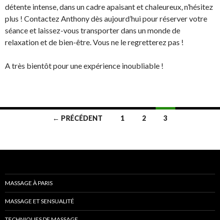
détente intense, dans un cadre apaisant et chaleureux, n’hésitez
plus ! Contactez Anthony dès aujourd’hui pour réserver votre
séance et laissez-vous transporter dans un monde de
relaxation et de bien-être. Vous ne le regretterez pas !
A très bientôt pour une expérience inoubliable !
Navigation
← PRÉCÉDENT
1
2
3
des
articles
MASSAGE À PARIS
MASSAGE ET SENSUALITÉ
TECHNIQUES DE MASSAGE