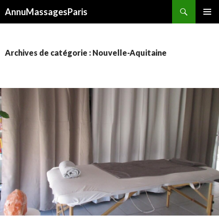
Recherche
AnnuMassagesParis
ALLER
MENU
AU
PRINCI
CONTENU
Archives de catégorie : Nouvelle-Aquitaine