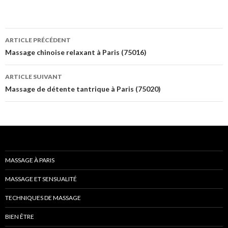
Navigation
ARTICLE PRÉCÉDENT
des
Massage chinoise relaxant à Paris (75016)
articles
ARTICLE SUIVANT
Massage de détente tantrique à Paris (75020)
MASSAGE À PARIS
MASSAGE ET SENSUALITÉ
TECHNIQUES DE MASSAGE
BIEN ÊTRE