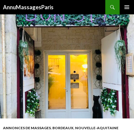
Recherche
AnnuMassagesParis
ALLER
MENU
AU
PRINCI
CONTENU
ANNONCES DE MASSAGES
,
BORDEAUX
,
NOUVELLE-AQUITAINE