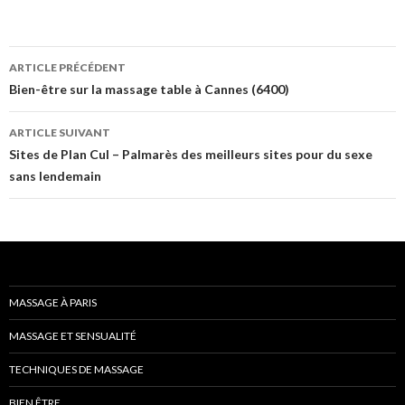
Navigation
ARTICLE PRÉCÉDENT
des
Bien-être sur la massage table à Cannes (6400)
articles
ARTICLE SUIVANT
Sites de Plan Cul – Palmarès des meilleurs sites pour du sexe
sans lendemain
MASSAGE À PARIS
MASSAGE ET SENSUALITÉ
TECHNIQUES DE MASSAGE
BIEN ÊTRE