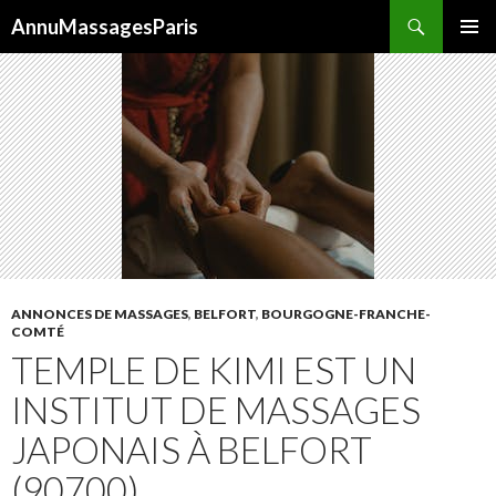
Recherche
AnnuMassagesParis
ALLER
MENU
AU
PRINCI
CONTENU
ANNONCES DE MASSAGES
,
BELFORT
,
BOURGOGNE-FRANCHE-
COMTÉ
TEMPLE DE KIMI EST UN
INSTITUT DE MASSAGES
JAPONAIS À BELFORT
(90700)