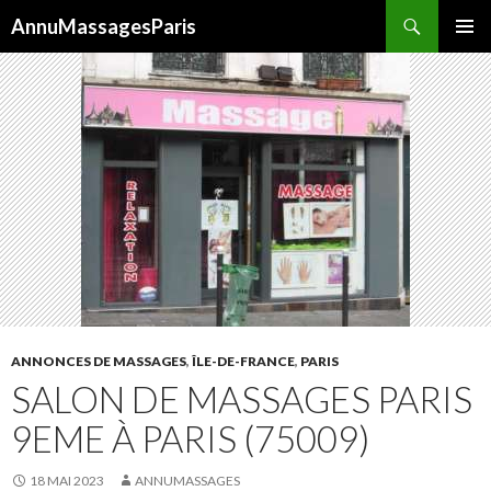
Recherche
AnnuMassagesParis
ALLER
MENU
AU
PRINCI
CONTENU
ANNONCES DE MASSAGES
,
ÎLE-DE-FRANCE
,
PARIS
SALON DE MASSAGES PARIS
9EME À PARIS (75009)
18 MAI 2023
ANNUMASSAGES