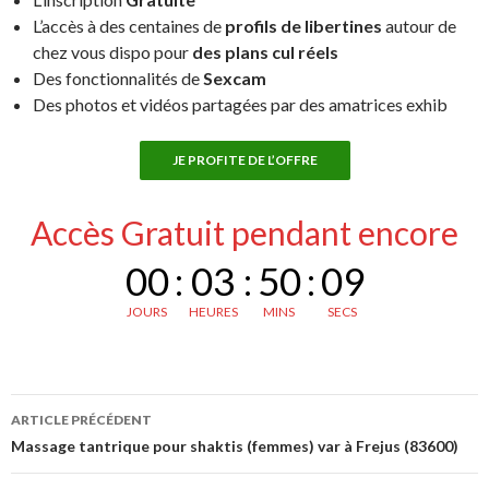
L’accès à des centaines de
profils de libertines
autour de
chez vous dispo pour
des plans cul réels
Des fonctionnalités de
Sexcam
Des photos et vidéos partagées par des amatrices exhib
JE PROFITE DE L’OFFRE
Accès Gratuit pendant encore
00
:
03
:
50
:
08
JOURS
HEURES
MINS
SECS
Navigation
ARTICLE PRÉCÉDENT
des
Massage tantrique pour shaktis (femmes) var à Frejus (83600)
articles