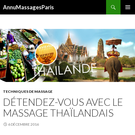
Recherche
AnnuMassagesParis
ALLER
MENU
AU
PRINCI
CONTENU
TECHNIQUES DE MASSAGE
DÉTENDEZ-VOUS AVEC LE
MASSAGE THAÏLANDAIS
6 DÉCEMBRE 2016