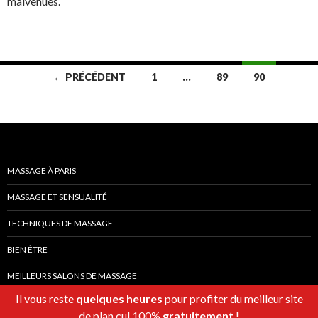
malvenues.
Navigation
← PRÉCÉDENT
1
…
89
90
des
articles
MASSAGE À PARIS
MASSAGE ET SENSUALITÉ
TECHNIQUES DE MASSAGE
BIEN ÊTRE
MEILLEURS SALONS DE MASSAGE
Il vous reste
quelques heures
pour profiter du meilleur site
de plan cul 100%
gratuitement
!