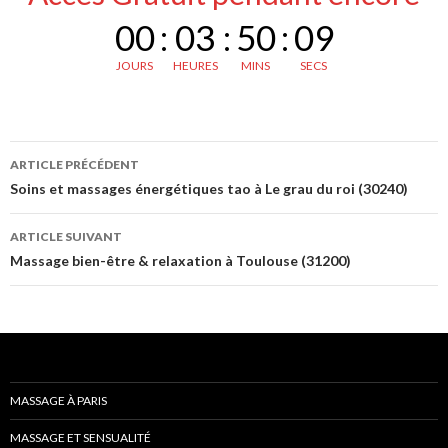
00
:
03
:
50
:
08
JOURS
HEURES
MINS
SECS
Navigation
ARTICLE PRÉCÉDENT
des
Soins et massages énergétiques tao à Le grau du roi (30240)
articles
ARTICLE SUIVANT
Massage bien-être & relaxation à Toulouse (31200)
MASSAGE À PARIS
MASSAGE ET SENSUALITÉ