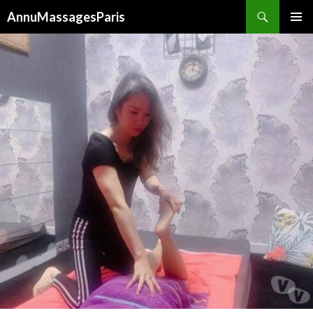
Recherche
AnnuMassagesParis
ALLER
MENU
AU
PRINCI
CONTENU