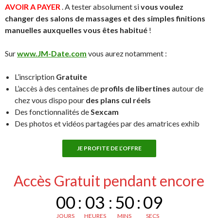
AVOIR A PAYER
. A tester absolument si
vous voulez
changer des salons de massages et des simples finitions
manuelles auxquelles vous êtes habitué
!
Sur
www.JM-Date.com
vous aurez notamment :
L’inscription
Gratuite
L’accès à des centaines de
profils de libertines
autour de
chez vous dispo pour
des plans cul réels
Des fonctionnalités de
Sexcam
Des photos et vidéos partagées par des amatrices exhib
JE PROFITE DE L’OFFRE
Accès Gratuit pendant encore
00
:
03
:
50
:
08
JOURS
HEURES
MINS
SECS