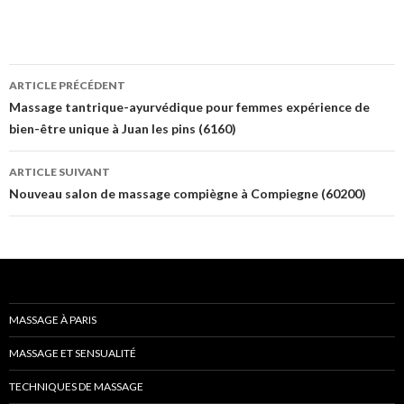
Navigation
ARTICLE PRÉCÉDENT
des
Massage tantrique-ayurvédique pour femmes expérience de
bien-être unique à Juan les pins (6160)
articles
ARTICLE SUIVANT
Nouveau salon de massage compiègne à Compiegne (60200)
MASSAGE À PARIS
MASSAGE ET SENSUALITÉ
TECHNIQUES DE MASSAGE