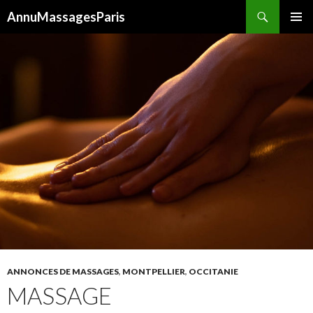
Recherche
AnnuMassagesParis
ALLER
MENU
AU
PRINCI
CONTENU
ANNONCES DE MASSAGES
,
MONTPELLIER
,
OCCITANIE
MASSAGE