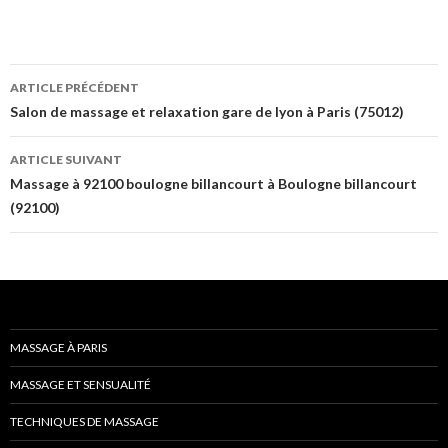
Navigation
ARTICLE PRÉCÉDENT
des
Salon de massage et relaxation gare de lyon à Paris (75012)
articles
ARTICLE SUIVANT
Massage à 92100 boulogne billancourt à Boulogne billancourt
(92100)
MASSAGE À PARIS
MASSAGE ET SENSUALITÉ
TECHNIQUES DE MASSAGE