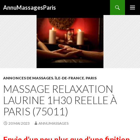
Recherche
AnnuMassagesParis
ALLER
MENU
AU
PRINCI
CONTENU
ANNONCES DE MASSAGES
,
ÎLE-DE-FRANCE
,
PARIS
MASSAGE RELAXATION
LAURINE 1H30 REELLE À
PARIS (75011)
20 MAI 2023
ANNUMASSAGES
Envie d’un peu plus que d’une finition