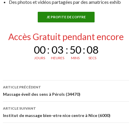
Des photos et vidéos partagées par des amatrices exhib
JE PROFITE DE L’OFFRE
Accès Gratuit pendant encore
00
:
03
:
50
:
08
JOURS
HEURES
MINS
SECS
Navigation
ARTICLE PRÉCÉDENT
des
Massage éveil des sens à Pérols (34470)
articles
ARTICLE SUIVANT
Institut de massage bien-etre nice centre à Nice (6000)