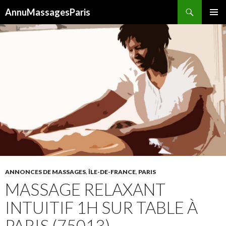
Recherche
AnnuMassagesParis
ALLER
MENU
AU
PRINCI
CONTENU
ANNONCES DE MASSAGES
,
ÎLE-DE-FRANCE
,
PARIS
MASSAGE RELAXANT
INTUITIF 1H SUR TABLE À
PARIS (75013)