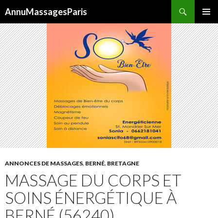
Recherche
AnnuMassagesParis
ALLER
MENU
AU
PRINCI
CONTENU
ANNONCES DE MASSAGES
,
BERNÉ
,
BRETAGNE
MASSAGE DU CORPS ET
SOINS ÉNERGÉTIQUE À
BERNÉ (56240)