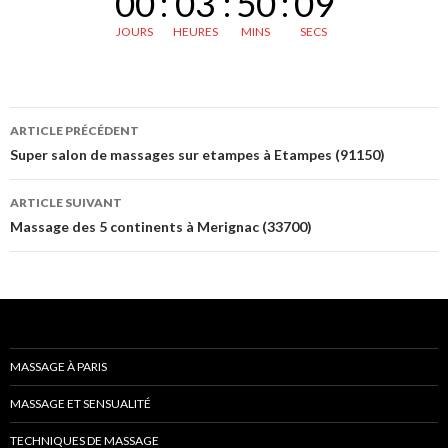
00
:
03
:
50
:
08
JOURS
HEURES
MINS
SECS
Navigation
ARTICLE PRÉCÉDENT
des
Super salon de massages sur etampes à Etampes (91150)
articles
ARTICLE SUIVANT
Massage des 5 continents à Merignac (33700)
MASSAGE À PARIS
MASSAGE ET SENSUALITÉ
TECHNIQUES DE MASSAGE