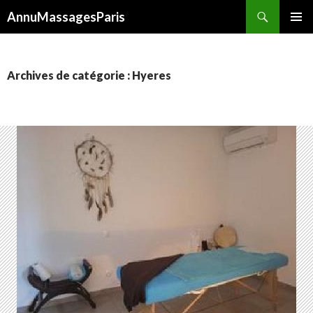
Recherche
AnnuMassagesParis
ALLER
MENU
AU
PRINCI
CONTENU
Archives de catégorie : Hyeres