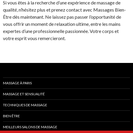
Si vous êtes à la recherche d’une expérience de massage de
qualité, n’hésitez plus et prenez contact avec Massages Bien-
Être dès maintenant. Ne laissez pas passer l’opportunité de
vous offrir un moment de relaxation ultime, entre les mains
expertes d’une professionnelle passionnée. Votre corps et
votre esprit vous remercieront.
MASSAGE À PARIS
MASSAGE ET SENSUALITÉ
TECHNIQUES DE MASSAGE
BIEN ÊTRE
MEILLEURS SALONS DE MASSAGE