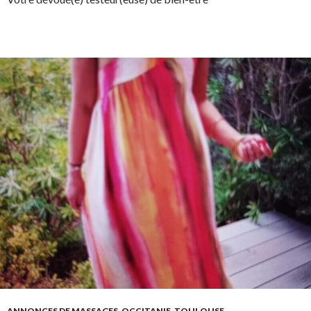
ANNONCES DE MASSAGES
,
OCCITANIE
,
TOULOUSE