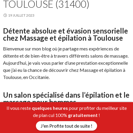
TOULOUSE (31400)
19 JUILLET 2023
Détente absolue et évasion sensorielle
chez Massage et épilation à Toulouse
Bienvenue sur mon blog où je partage mes expériences de
détente et de bien-être à travers différents salons de massage.
Aujourd’hui, je vais vous parler d’une prestation exceptionnelle
que j’ai eu la chance de découvrir chez Massage et épilation à
Toulouse, en Occitanie.
Un salon spécialisé dans l’épilation et le
massage pour hommes
Il vous reste
quelques heures
pour profiter du meilleur site
Dès mon arrivée, j’ai été chaleureusement accueilli dans ce
de plan cul 100%
gratuitement
!
salon de bien-être qui se démarque par sa spécialisation dans
J'en Profite tout de suite !
l’épilation et le massage pour hommes. J’ai immédiatement