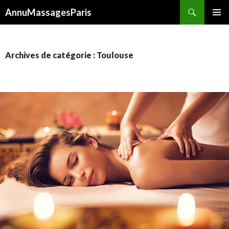
Recherche
AnnuMassagesParis
ALLER
MENU
AU
PRINCI
CONTENU
Archives de catégorie : Toulouse