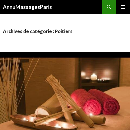
Recherche
AnnuMassagesParis
ALLER
MENU
AU
PRINCI
CONTENU
Archives de catégorie : Poitiers