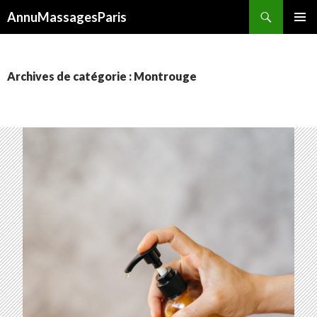
Recherche
AnnuMassagesParis
ALLER
MENU
AU
PRINCI
CONTENU
Archives de catégorie : Montrouge