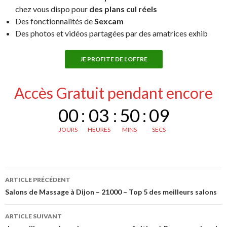
chez vous dispo pour
des plans cul réels
Des fonctionnalités de
Sexcam
Des photos et vidéos partagées par des amatrices exhib
JE PROFITE DE L’OFFRE
Accès Gratuit pendant encore
00
:
03
:
50
:
08
JOURS
HEURES
MINS
SECS
Navigation
ARTICLE PRÉCÉDENT
des
Salons de Massage à Dijon – 21000 – Top 5 des meilleurs salons
articles
ARTICLE SUIVANT