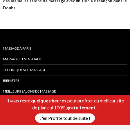
des meilleurs salons de massage avec finition à Besançon dans le
Doubs
MASSAGE À PARIS
MASSAGE ET SENSUALITÉ
TECHNIQUES DE MASSAGE
BIEN ÊTRE
MEILLEURS SALONS DE MASSAGE
Il vous reste
quelques heures
pour profiter du meilleur site
de plan cul 100%
gratuitement
!
J'en Profite tout de suite !
Fièrement propulsé par WordPress