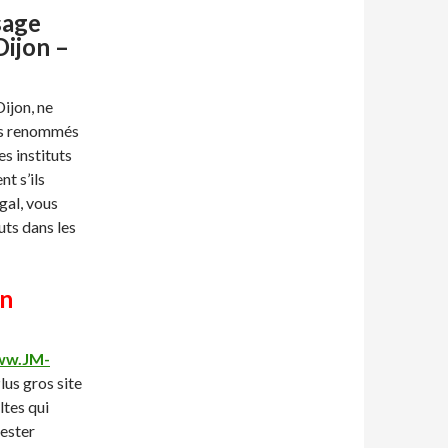
sage
Dijon –
Dijon, ne
lus renommés
es instituts
t s’ils
gal, vous
uts dans les
on
w.JM-
lus gros site
ltes qui
tester