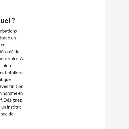
uel ?
urbations
ltat d’un
 en
 déroulé du
pourboire. A
e salon
es habillées
nt que
avec finition
à un homme en
if. Désignez
un institut
once de