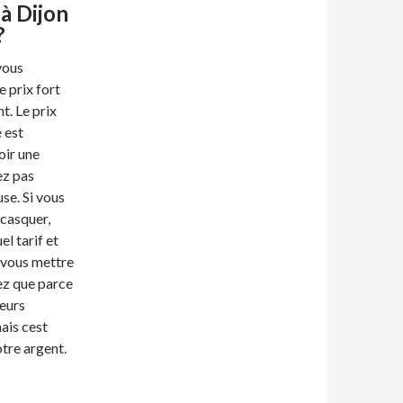
à Dijon
?
vous
e prix fort
nt. Le prix
 est
oir une
ez pas
se. Si vous
 casquer,
el tarif et
 vous mettre
ez que parce
eurs
ais cest
tre argent.