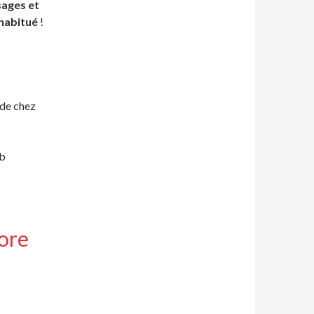
sages et
 habitué
!
de chez
ib
ore