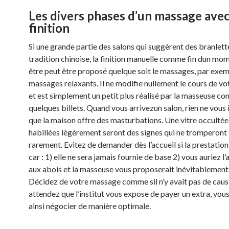
Les divers phases d’un massage ave
finition
Si une grande partie des salons qui suggèrent des branlett
tradition chinoise, la finition manuelle comme fin dun mo
être peut être proposé quelque soit le massages, par exem
massages relaxants. Il ne modifie nullement le cours de v
et est simplement un petit plus réalisé par la masseuse co
quelques billets. Quand vous arrivezun salon, rien ne vous
que la maison offre des masturbations. Une vitre occultée e
habillées légèrement seront des signes qui ne tromperont
rarement. Evitez de demander dès l’accueil si la prestation
car : 1) elle ne sera jamais fournie de base 2) vous auriez l’
aux abois et la masseuse vous proposerait inévitablement l
Décidez de votre massage comme sil n’y avait pas de caus
attendez que l’institut vous expose de payer un extra, vou
ainsi négocier de manière optimale.