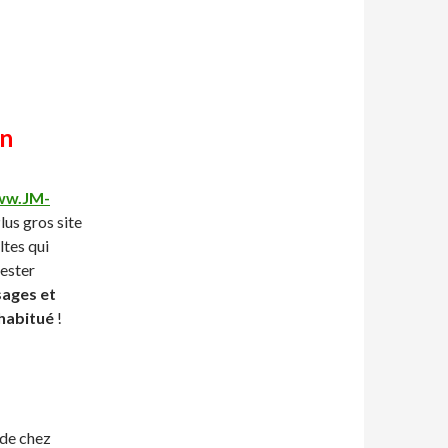
on
w.JM-
lus gros site
ltes qui
tester
sages et
 habitué
!
de chez