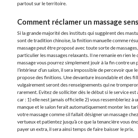
partout sur le territoire.
Comment réclamer un massage sens
Si la grande majorité des instituts qui suggèrent des mast
sont de tradition chinoise, la finition manuelle comme résu
massage peut être proposé avec toute sorte de massages,
particulier les massages relaxants. Il ne remanie en rien le
massage vous pourrez simplement jouir à la fin contre un 
l’intérieur d’un salon, il sera impossible de percevoir que l
propose des finitions. Une devanture insondable et des fill
vulgairement seront des renseignements qui ne trompero
rarement. Evitez de solliciter dès le début si le service est 
car : 1) elle nest jamais officielle 2) vous ressembleriez 
manque et le salon ferait automatiquement monter les tar
votre massage comme sil fallait désigner un massage chez 
vertueux et patientez jusqu’à ce que la tenancière vous én
payer un extra, il sera ainsi temps de faire baisser le prix.