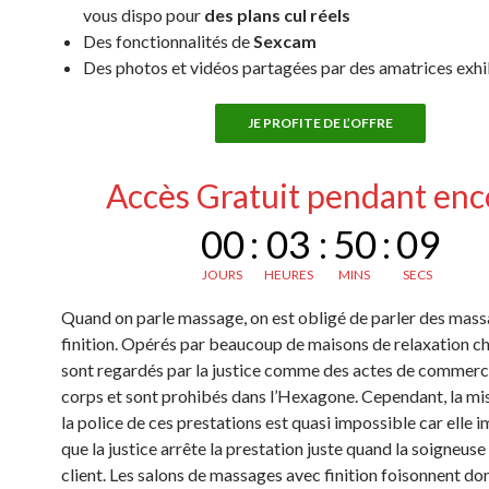
vous dispo pour
des plans cul réels
Des fonctionnalités de
Sexcam
Des photos et vidéos partagées par des amatrices exh
JE PROFITE DE L’OFFRE
Accès Gratuit pendant enc
00
:
03
:
50
:
08
JOURS
HEURES
MINS
SECS
Quand on parle massage, on est obligé de parler des mas
finition. Opérés par beaucoup de maisons de relaxation chi
sont regardés par la justice comme des actes de commerc
corps et sont prohibés dans l’Hexagone. Cependant, la mi
la police de ces prestations est quasi impossible car elle i
que la justice arrête la prestation juste quand la soigneuse
client. Les salons de massages avec finition foisonnent don