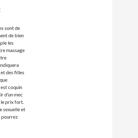
c
es sont de
ment de bien
ple les
otre massage
ntre
 indiquera
t des filles
 que
 est coquin
air d’un mec
e prix fort.
e sexuelle et
s pourrez