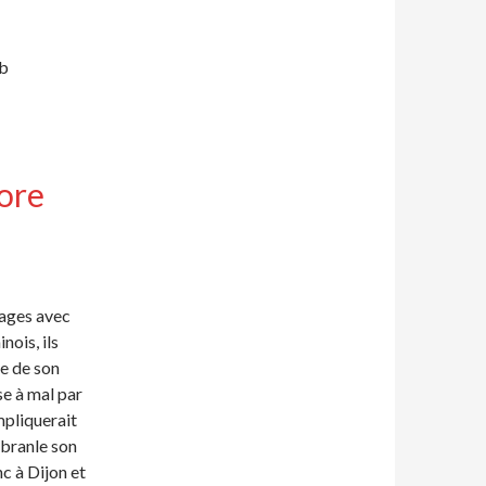
ib
ore
sages avec
nois, ils
e de son
se à mal par
mpliquerait
 branle son
c à Dijon et