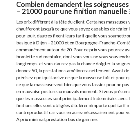
Combien demandent les soigneuses 
– 21000 pour une finition manuelle 
Les prix diffèrent à la tête du client. Certaines masseuses 
chaufferont jusqu’à ce que vous soyez capables de régler l
pour jouir, dautres fixent leurs tarif quelle vous soumettro
basique à Dijon – 21000 et en Bourgogne-Franche-Comté
communément autour de 20. Pour ce prix vous pourrez av
branlette rudimentaire, dont vous vous ne vous souviendr
longtemps, et vous n’aurez pas la chance doigter la soigneu
donnez 50, la prestation s’améliorera nettement. Avant de
précisez quoi qu’il arrive ce que la masseuse fait et pour qu
ce que la masseuse veut bien que vous fassiez pour ne pas
en mauvaise posture au mauvais moment. Si vous présum
que les masseuses sont principalement indemnisées avec l
finitions elles sont obligées d tolérer nimporte quel tarif m
contreproductif car vous en aurez nécessairement pour vo
A prix minimal, prestation bas de gamme.