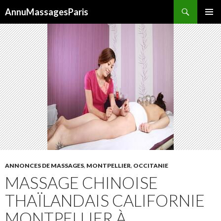
Recherche
AnnuMassagesParis
ALLER
MENU
AU
PRINCI
CONTENU
ANNONCES DE MASSAGES
,
MONTPELLIER
,
OCCITANIE
MASSAGE CHINOISE
THAÏLANDAIS CALIFORNIE
MONTPELLIER À