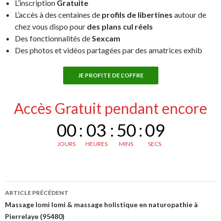
L’inscription
Gratuite
L’accès à des centaines de
profils de libertines
autour de
chez vous dispo pour
des plans cul réels
Des fonctionnalités de
Sexcam
Des photos et vidéos partagées par des amatrices exhib
JE PROFITE DE L’OFFRE
Accès Gratuit pendant encore
00
:
03
:
50
:
08
JOURS
HEURES
MINS
SECS
Navigation
ARTICLE PRÉCÉDENT
des
Massage lomi lomi & massage holistique en naturopathie à
Pierrelaye (95480)