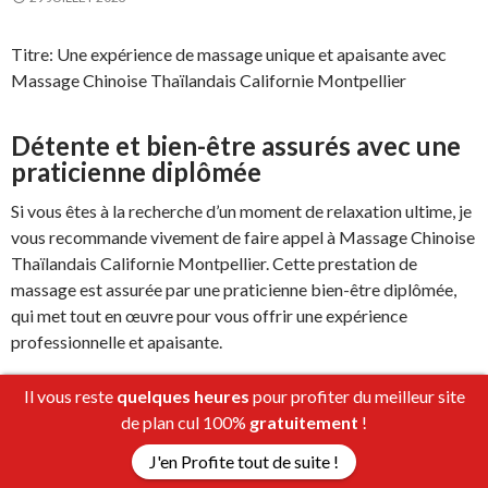
Titre: Une expérience de massage unique et apaisante avec
Massage Chinoise Thaïlandais Californie Montpellier
Détente et bien-être assurés avec une
praticienne diplômée
Si vous êtes à la recherche d’un moment de relaxation ultime, je
vous recommande vivement de faire appel à Massage Chinoise
Thaïlandais Californie Montpellier. Cette prestation de
massage est assurée par une praticienne bien-être diplômée,
qui met tout en œuvre pour vous offrir une expérience
professionnelle et apaisante.
Il vous reste
quelques heures
pour profiter du meilleur site
Un massage personnalisé sur mesure
de plan cul 100%
gratuitement
!
avec des huiles essentielles naturelles
J'en Profite tout de suite !
Lors de ma séance, j’ai été agréablement surprise par la qualité