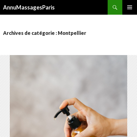
Recherche
AnnuMassagesParis
ALLER
MENU
AU
PRINCI
CONTENU
Archives de catégorie : Montpellier