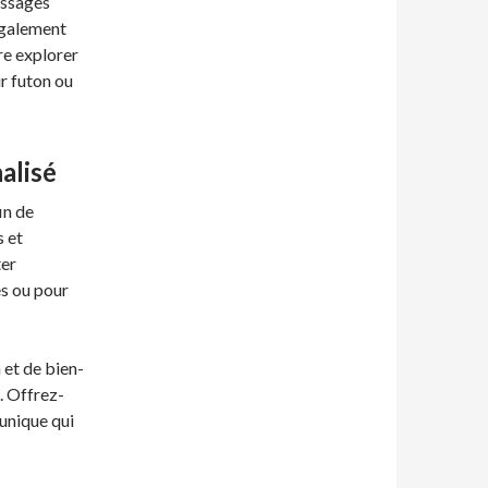
assages
également
re explorer
r futon ou
alisé
in de
s et
ter
s ou pour
et de bien-
. Offrez-
unique qui