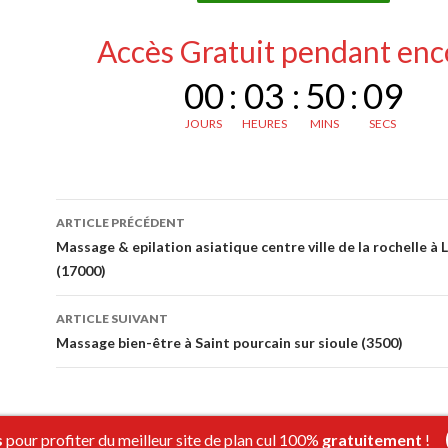
Accès Gratuit pendant enc
00
:
03
:
50
:
08
JOURS
HEURES
MINS
SECS
Navigation
ARTICLE PRÉCÉDENT
des
Massage & epilation asiatique centre ville de la rochelle à 
(17000)
articles
ARTICLE SUIVANT
Massage bien-être à Saint pourcain sur sioule (3500)
s
pour profiter du meilleur site de plan cul 100%
gratuitement
!