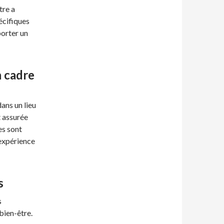
tre a
écifiques
orter un
 cadre
ans un lieu
t assurée
es sont
 expérience
s
s
bien-être.