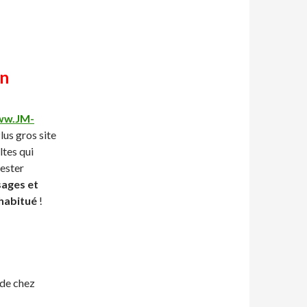
on
w.JM-
lus gros site
ltes qui
tester
sages et
 habitué
!
de chez