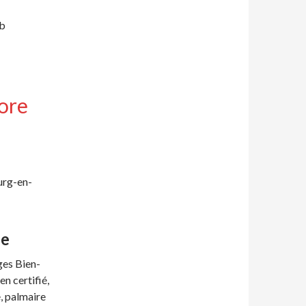
ib
ore
urg-en-
ée
ges Bien-
en certifié,
, palmaire