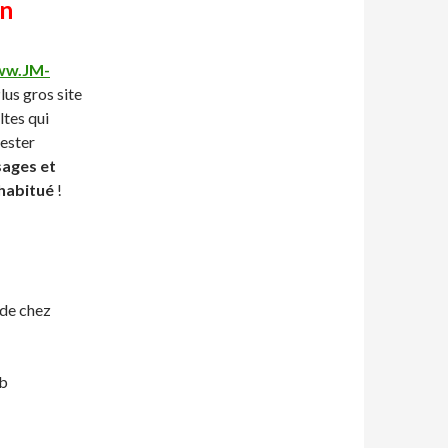
on
w.JM-
lus gros site
ltes qui
tester
sages et
 habitué
!
de chez
ib