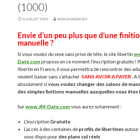
(1000)
6 JUILLET 2023
ANNUMASSAGES
Envie d’un peu plus que d’une finiti
manuelle ?
Si vous voulez du sexe sans prise de tête, le site libertin
ww
Date.com
propose en ce moment l’inscription gratuite ! P
libertin en France, il vous permettra de rencontrer des adu
veulent baiser sans s’attacher
SANS AVOIR A PAYER
. A 
absolument si
vous voulez changer des salons de mas
des simples finitions manuelles auxquelles vous êtes
Sur
www.JM-Date.com
vous aurez notamment :
L’inscription
Gratuite
L’accès à des centaines de
profils de libertines
autour 
vous dispo pour
des plans cul réels