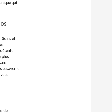
unique qui
vos
, Soins et
es
 détente
n plus
sans
s essayer le
 vous
es de