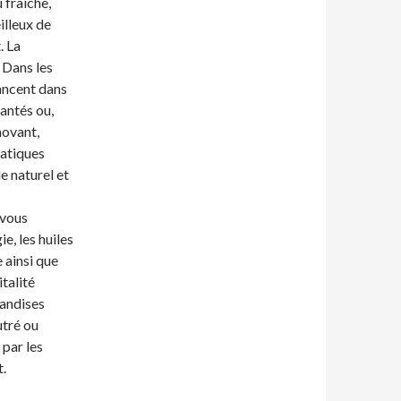
 fraîche,
illeux de
. La
 Dans les
lancent dans
hantés ou,
novant,
ratiques
le naturel et
 vous
e, les huiles
 ainsi que
talité
mandises
utré ou
 par les
.