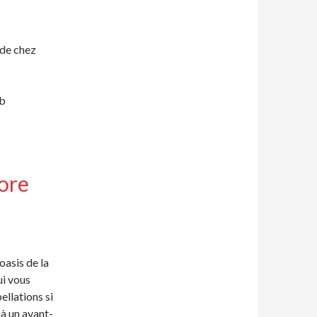
de chez
ib
ore
oasis de la
ui vous
ellations si
jà un avant-