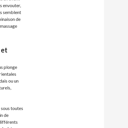
us envouter,
ns semblent
binaison de
un massage
 et
ous plonge
rientales
dais ou un
urels,
 sous toutes
in de
différents