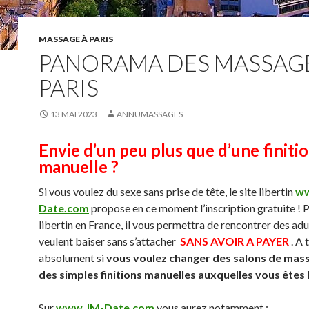
MASSAGE À PARIS
PANORAMA DES MASSAGE
PARIS
13 MAI 2023
ANNUMASSAGES
Envie d’un peu plus que d’une finiti
manuelle ?
Si vous voulez du sexe sans prise de tête, le site libertin
ww
Date.com
propose en ce moment l’inscription gratuite ! P
libertin en France, il vous permettra de rencontrer des adu
veulent baiser sans s’attacher
SANS AVOIR A PAYER
. A 
absolument si
vous voulez changer des salons de mas
des simples finitions manuelles auxquelles vous êtes
Sur
www.JM-Date.com
vous aurez notamment :