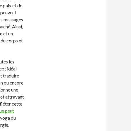
e paix et de
s peuvent
des massages
ouché. Ainsi,
e et un
 du corps et
utes les
ept idéal
t traduire
en ou encore
donne une
et attrayant
fléter cette
ue peut
 yoga du
rgie.