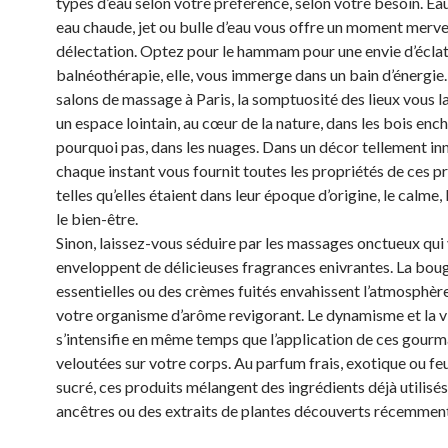
types d’eau selon votre préférence, selon votre besoin. Eau
eau chaude, jet ou bulle d’eau vous offre un moment merve
délectation. Optez pour le hammam pour une envie d’éclat
balnéothérapie, elle, vous immerge dans un bain d’énergie.
salons de massage à Paris, la somptuosité des lieux vous 
un espace lointain, au cœur de la nature, dans les bois enc
pourquoi pas, dans les nuages. Dans un décor tellement in
chaque instant vous fournit toutes les propriétés de ces p
telles qu’elles étaient dans leur époque d’origine, le calme, 
le bien-être.
Sinon, laissez-vous séduire par les massages onctueux qui
enveloppent de délicieuses fragrances enivrantes. La bougi
essentielles ou des crèmes fuités envahissent l’atmosphère
votre organisme d’arôme revigorant. Le dynamisme et la vi
s’intensifie en même temps que l’application de ces gour
veloutées sur votre corps. Au parfum frais, exotique ou fe
sucré, ces produits mélangent des ingrédients déjà utilisés
ancêtres ou des extraits de plantes découverts récemment