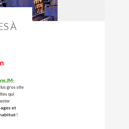
S À
on
w.JM-
lus gros site
ltes qui
tester
sages et
 habitué
!