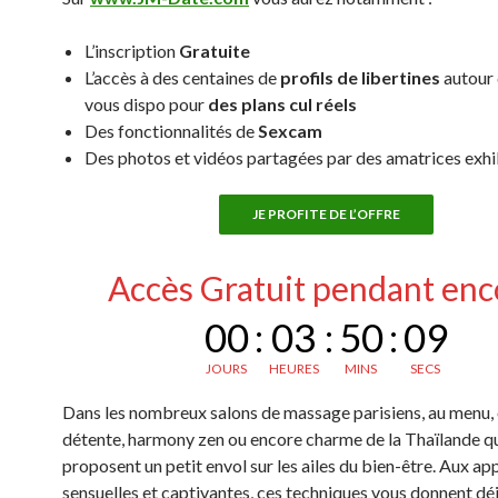
L’inscription
Gratuite
L’accès à des centaines de
profils de libertines
autour 
vous dispo pour
des plans cul réels
Des fonctionnalités de
Sexcam
Des photos et vidéos partagées par des amatrices exh
JE PROFITE DE L’OFFRE
Accès Gratuit pendant enc
00
:
03
:
50
:
08
JOURS
HEURES
MINS
SECS
Dans les nombreux salons de massage parisiens, au menu, 
détente, harmony zen ou encore charme de la Thaïlande q
proposent un petit envol sur les ailes du bien-être. Aux app
sensuelles et captivantes, ces techniques vous donnent dé