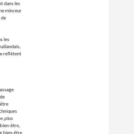
t dans les
me minceur
n de
s les
haïlandais,
e reflètent
 massage
 de
 être
echniques
e, plus
bien-être,
de bien-être