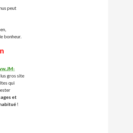
nus peut
en,
de bonheur.
on
w.JM-
lus gros site
ltes qui
tester
sages et
 habitué
!