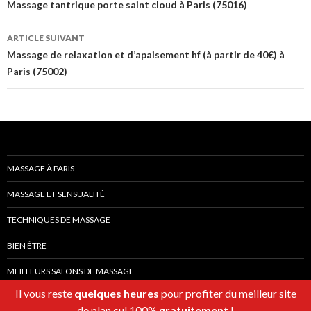
des
Massage tantrique porte saint cloud à Paris (75016)
articles
ARTICLE SUIVANT
Massage de relaxation et d’apaisement hf (à partir de 40€) à
Paris (75002)
MASSAGE À PARIS
MASSAGE ET SENSUALITÉ
TECHNIQUES DE MASSAGE
BIEN ÊTRE
MEILLEURS SALONS DE MASSAGE
Il vous reste
quelques heures
pour profiter du meilleur site
de plan cul 100%
gratuitement
!