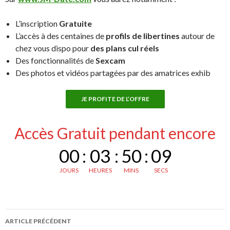
L’inscription
Gratuite
L’accès à des centaines de
profils de libertines
autour de
chez vous dispo pour
des plans cul réels
Des fonctionnalités de
Sexcam
Des photos et vidéos partagées par des amatrices exhib
JE PROFITE DE L’OFFRE
Accès Gratuit pendant encore
00
:
03
:
50
:
08
JOURS
HEURES
MINS
SECS
Navigation
ARTICLE PRÉCÉDENT