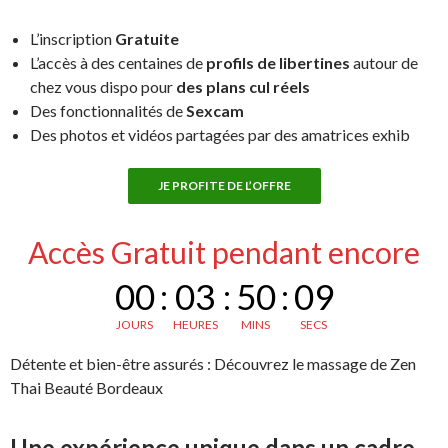
L’inscription
Gratuite
L’accès à des centaines de
profils de libertines
autour de
chez vous dispo pour
des plans cul réels
Des fonctionnalités de
Sexcam
Des photos et vidéos partagées par des amatrices exhib
JE PROFITE DE L’OFFRE
Accès Gratuit pendant encore
00
:
03
:
50
:
08
JOURS
HEURES
MINS
SECS
Détente et bien-être assurés : Découvrez le massage de Zen
Thai Beauté Bordeaux
Une expérience unique dans un cadre