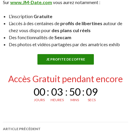
Sur
www.JM-Date.com
vous aurez notamment :
L’inscription
Gratuite
L’accès à des centaines de
profils de libertines
autour de
chez vous dispo pour
des plans cul réels
Des fonctionnalités de
Sexcam
Des photos et vidéos partagées par des amatrices exhib
JE PROFITE DE L’OFFRE
Accès Gratuit pendant encore
00
:
03
:
50
:
08
JOURS
HEURES
MINS
SECS
Navigation
ARTICLE PRÉCÉDENT