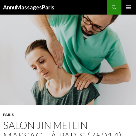
Recherche
AnnuMassagesParis
ALLER
MENU
AU
PRINCI
CONTENU
PARIS
SALON JIN MEI LIN