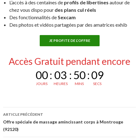
L’accès à des centaines de
profils de libertines
autour de
chez vous dispo pour
des plans cul réels
Des fonctionnalités de
Sexcam
Des photos et vidéos partagées par des amatrices exhib
JE PROFITE DE L’OFFRE
Accès Gratuit pendant encore
00
:
03
:
50
:
08
JOURS
HEURES
MINS
SECS
Navigation
ARTICLE PRÉCÉDENT
des
Offre spéciale de massage amincissant corps à Montrouge
(92120)
articles