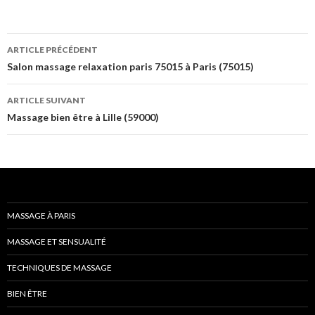
Navigation
ARTICLE PRÉCÉDENT
des
Salon massage relaxation paris 75015 à Paris (75015)
articles
ARTICLE SUIVANT
Massage bien être à Lille (59000)
MASSAGE À PARIS
MASSAGE ET SENSUALITÉ
TECHNIQUES DE MASSAGE
BIEN ÊTRE