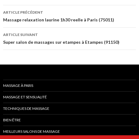
Navigation
ARTICLE PRÉCÉDENT
des
Massage relaxation laurine 1h30 reelle à Paris (75011)
articles
ARTICLE SUIVANT
Super salon de massages sur etampes à Etampes (91150)
MASSAGE À PARIS
MASSAGE ET SENSUALITÉ
TECHNIQUES DE MASSAGE
BIEN ÊTRE
MEILLEURS SALONS DE MASSAGE