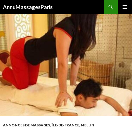
Recherche
AnnuMassagesParis
ALLER
MENU
AU
PRINCI
CONTENU
ANNONCES DE MASSAGES
,
ÎLE-DE-FRANCE
,
MELUN