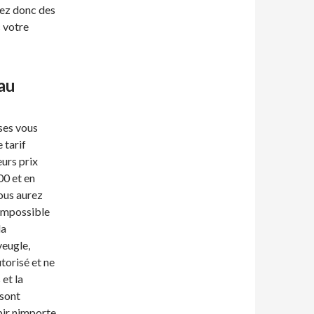
rez donc des
c votre
au
uses vous
 tarif
eurs prix
00 et en
ous aurez
 impossible
la
veugle,
utorisé et ne
et la
 sont
bir nimporte