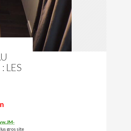
AU
: LES
on
w.JM-
lus gros site