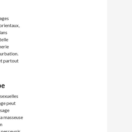
sages
 orientaux,
dans
telle
merie
urbation.
t partout
pe
 sexuelles
age peut
ssage
 la masseuse
un
e percevoir