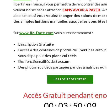
libertin en France, il vous permettra de rencontrer des adu
veulent baiser sans s’attacher
SANS AVOIR A PAYER
. A 
absolument si
vous voulez changer des salons de mas
des simples finitions manuelles auxquelles vous êtes
Sur
www.JM-Date.com
vous aurez notamment :
L’inscription
Gratuite
L’accès à des centaines de
profils de libertines
autour 
vous dispo pour
des plans cul réels
Des fonctionnalités de
Sexcam
Des photos et vidéos partagées par des amatrices exh
JE PROFITE DE L’OFFRE
Accès Gratuit pendant enc
00
:
03
:
50
:
08