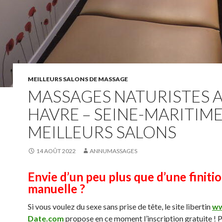
MEILLEURS SALONS DE MASSAGE
MASSAGES NATURISTES 
HAVRE – SEINE-MARITIME 
MEILLEURS SALONS
14 AOÛT 2022
ANNUMASSAGES
Envie d’un peu plus que d’une finiti
manuelle ?
Si vous voulez du sexe sans prise de tête, le site libertin
ww
Date.com
propose en ce moment l’inscription gratuite ! P