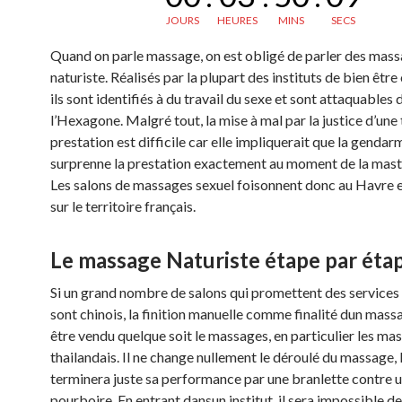
JOURS
HEURES
MINS
SECS
Quand on parle massage, on est obligé de parler des mas
naturiste. Réalisés par la plupart des instituts de bien être
ils sont identifiés à du travail du sexe et sont attaquables 
l’Hexagone. Malgré tout, la mise à mal par la justice d’une 
prestation est difficile car elle impliquerait que la gendar
surprenne la prestation exactement au moment de la mast
Les salons de massages sexuel foisonnent donc au Havre e
sur le territoire français.
Le massage Naturiste étape par éta
Si un grand nombre de salons qui promettent des services
sont chinois, la finition manuelle comme finalité dun mass
être vendu quelque soit le massages, en particulier les ma
thailandais. Il ne change nullement le déroulé du massage,
terminera juste sa performance par une branlette contre 
pourboire. En entrant dansun institut, il sera impossible d