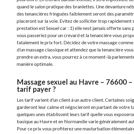
quand le salon pratique des branlettes. Une devanture néb
des tenancières fringuées faiblement seront des paramètr
placeront sur la voie. Evitez de solliciter trop rapidement s
prestation est Sexuel car : 1) elle nest jamais offerte sans
vous passeriez pour un crevard et la tenancière vous prop
fatalement le prix fort. Décidez de votre massage comme s
d’un massage classique et attendez que la tenancière vou
prendre un extra, vous pourrez à ce moment-là parlement
manière optimale.
Massage sexuel au Havre – 76600 –
tarif payer ?
Les tarif varient d’un client à un autre client. Certaines so
garderont leur calme et négocieront en partant de votre ta
quelques unes établissent leurs tarif quelle vous exposeron
basique au Havre et en Normandie varie généralement auto
Pour ce prix vous profiterez une masturbation élémentaire