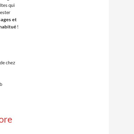
ltes qui
tester
sages et
 habitué
!
de chez
ib
ore