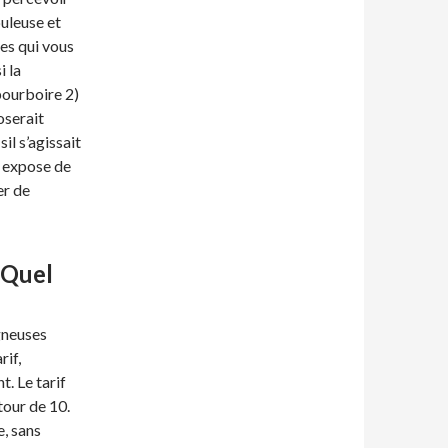
uleuse et
es qui vous
i la
 pourboire 2)
oserait
il s’agissait
s expose de
er de
 Quel
igneuses
rif,
t. Le tarif
ur de 10.
, sans