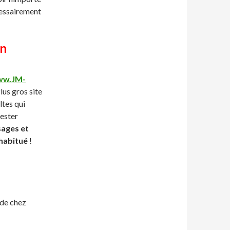
cessairement
on
w.JM-
lus gros site
ltes qui
tester
sages et
 habitué
!
de chez