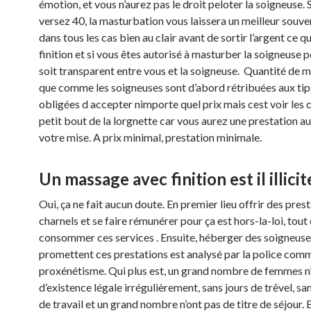
émotion, et vous n’aurez pas le droit peloter la soigneuse. 
versez 40, la masturbation vous laissera un meilleur souve
dans tous les cas bien au clair avant de sortir l’argent ce q
finition et si vous êtes autorisé à masturber la soigneuse 
soit transparent entre vous et la soigneuse. Quantité de 
que comme les soigneuses sont d’abord rétribuées aux tips
obligées d accepter nimporte quel prix mais cest voir les 
petit bout de la lorgnette car vous aurez une prestation a
votre mise. A prix minimal, prestation minimale.
Un massage avec finition est il illicit
Oui, ça ne fait aucun doute. En premier lieu offrir des pres
charnels et se faire rémunérer pour ça est hors-la-loi, to
consommer ces services . Ensuite, héberger des soigneuse
promettent ces prestations est analysé par la police com
proxénétisme. Qui plus est, un grand nombre de femmes n
d’existence légale irrégulièrement, sans jours de trêvel, sa
de travail et un grand nombre n’ont pas de titre de séjour. 