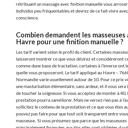
rétribuant un massage avec finition manuelle vous arrose
individus peu fréquentables et devrez de ce fait vivre ave
conscience.
Combien demandent les masseuses 
Havre pour une finition manuelle ?
Les tarif varient selon le profil du client. Certaines masse
laisseront montrer ce que vous désirez et considèreront ce
comme dune base de tractation, certaines à l’inverse ont l
quelle vous proposeront. Le tarif appliqué au Havre – 766
Normandie varie usuellement autour de 10. Pour ce prix v
une masturbation élémentaire, sans ardeur, et il vous sera
de toucher la soigneuse. Si vous acceptez de monter à 40, 
prestation pourra saméliorer. Mais ne versez rien pas à l’a
sollicitez le contenu de la prestation et ce que vous êtes a
pouvez pas faire pour que tout soit transparent entre vous 
masseuse. Si vous présumez que parce que les masseuses
principalement financées aux tips elles sont obligées d su