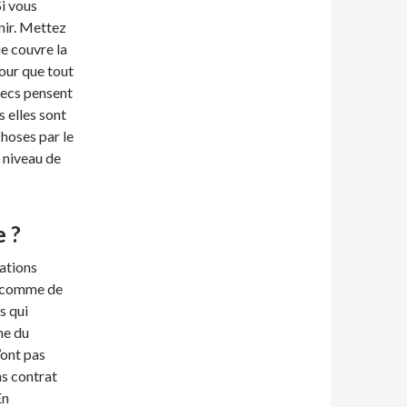
Si vous
nir. Mettez
ue couvre la
pour que tout
mecs pensent
 elles sont
choses par le
u niveau de
e ?
tations
ut comme de
s qui
me du
’ont pas
ns contrat
En