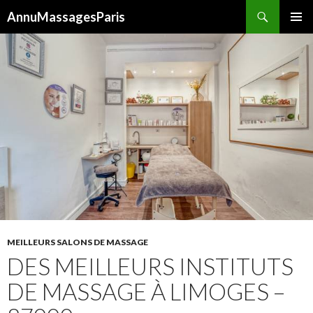
Recherche
AnnuMassagesParis
ALLER
MENU
AU
PRINCI
CONTENU
MEILLEURS SALONS DE MASSAGE
DES MEILLEURS INSTITUTS
DE MASSAGE À LIMOGES –