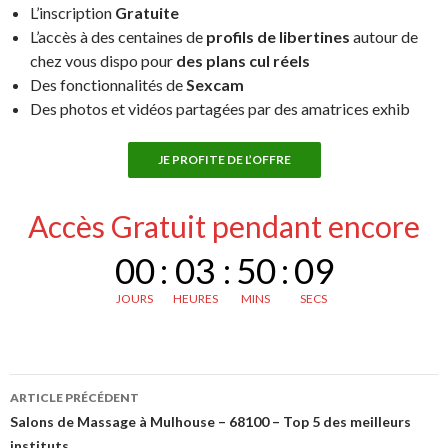
L’inscription
Gratuite
L’accès à des centaines de
profils de libertines
autour de
chez vous dispo pour
des plans cul réels
Des fonctionnalités de
Sexcam
Des photos et vidéos partagées par des amatrices exhib
JE PROFITE DE L’OFFRE
Accès Gratuit pendant encore
00
:
03
:
50
:
08
JOURS
HEURES
MINS
SECS
Navigation
ARTICLE PRÉCÉDENT
des
Salons de Massage à Mulhouse – 68100 – Top 5 des meilleurs
instituts