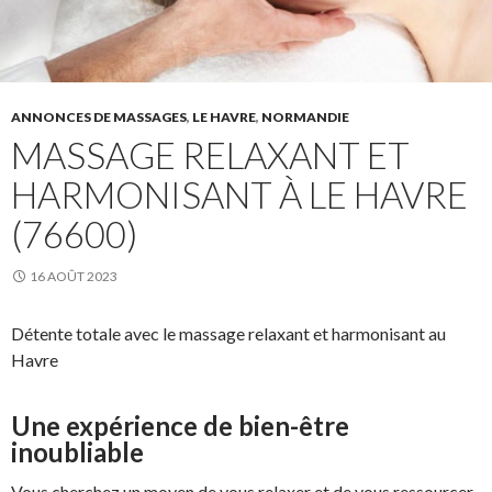
ANNONCES DE MASSAGES
,
LE HAVRE
,
NORMANDIE
MASSAGE RELAXANT ET
HARMONISANT À LE HAVRE
(76600)
16 AOÛT 2023
Détente totale avec le massage relaxant et harmonisant au
Havre
Une expérience de bien-être
inoubliable
Vous cherchez un moyen de vous relaxer et de vous ressourcer