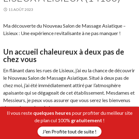
11 AOÛT 2023
Ma découverte du Nouveau Salon de Massage Asiatique –
Lisieux : Une expérience revitalisante à ne pas manquer !
Un accueil chaleureux à deux pas de
chez vous
En flânant dans les rues de Lisieux, j’ai eu la chance de découvrir
le Nouveau Salon de Massage Asiatique. Situé à deux pas de
chez moi, j’ai été immédiatement attiré par l’atmosphère
apaisante qui se dégageait de cet établissement. Mesdames et
Messieurs, je peux vous assurer que vous serez les bienvenus
dans ce havre de paix !
Il vous reste
quelques heures
pour profiter du meilleur site
de plan cul 100%
gratuitement
!
Des masseuses diplômées pour une
J'en Profite tout de suite !
expérience authentique