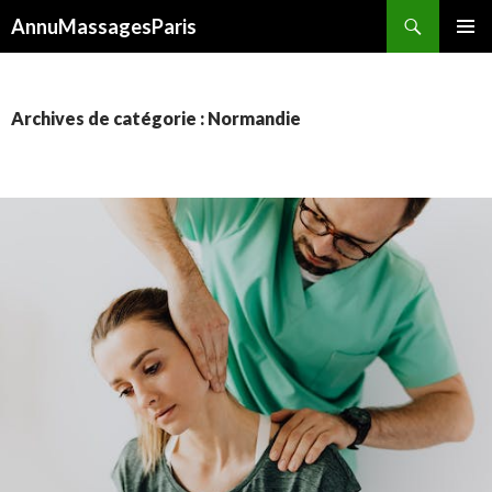
Recherche
AnnuMassagesParis
ALLER
MENU
AU
PRINCI
CONTENU
Archives de catégorie : Normandie