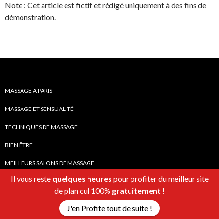
Note : Cet article est fictif et rédigé uniquement à des fins de
démonstration.
MASSAGE À PARIS
MASSAGE ET SENSUALITÉ
TECHNIQUES DE MASSAGE
BIEN ÊTRE
MEILLEURS SALONS DE MASSAGE
Il vous reste
quelques heures
pour profiter du meilleur site
de plan cul 100%
gratuitement
!
J'en Profite tout de suite !
Fièrement propulsé par WordPress