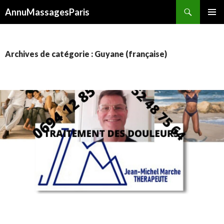
Recherche
AnnuMassagesParis
ALLER
MENU
AU
PRINCI
CONTENU
Archives de catégorie : Guyane (française)