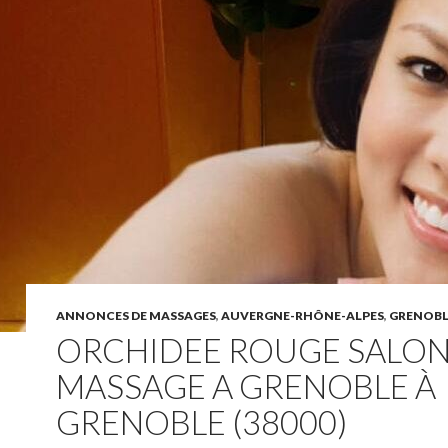
ANNONCES DE MASSAGES
,
AUVERGNE-RHÔNE-ALPES
,
GRENOBL
ORCHIDEE ROUGE SALON
MASSAGE A GRENOBLE À
GRENOBLE (38000)