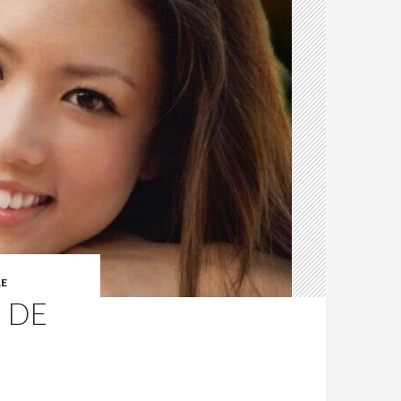
E
 DE