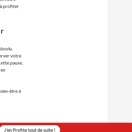
à profiter
ur
absolu.
rver votre
ette pause,
 en
bien-être à
J'en Profite tout de suite !