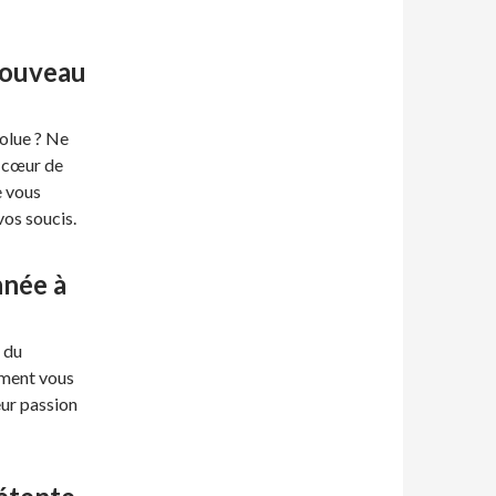
nouveau
olue ? Ne
u cœur de
e vous
vos soucis.
nnée à
 du
mment vous
eur passion