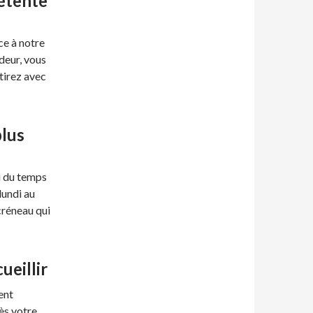
étente
ce à notre
deur, vous
tirez avec
plus
i du temps
lundi au
créneau qui
ueillir
ent
ès votre