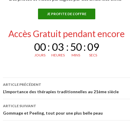
JE PROFITE DE L’OFFRE
Accès Gratuit pendant encore
00
:
03
:
50
:
08
JOURS
HEURES
MINS
SECS
Navigation
ARTICLE PRÉCÉDENT
des
L’importance des thérapies traditionnelles au 21ème siècle
articles
ARTICLE SUIVANT
Gommage et Peeling, tout pour une plus belle peau