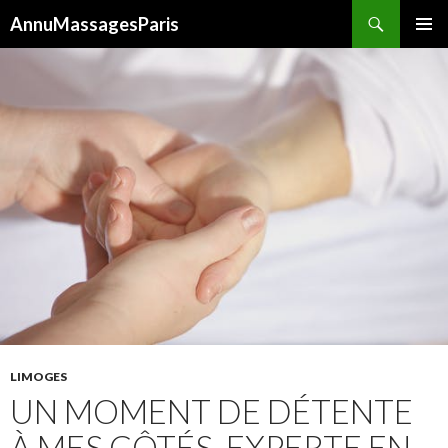
Recherche
AnnuMassagesParis
ALLER
MENU
AU
PRINCI
CONTENU
LIMOGES
UN MOMENT DE DÉTENTE
À MES CÔTÉS, EXPERTE EN