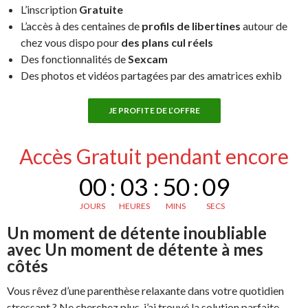
L’inscription
Gratuite
L’accès à des centaines de
profils de libertines
autour de
chez vous dispo pour
des plans cul réels
Des fonctionnalités de
Sexcam
Des photos et vidéos partagées par des amatrices exhib
JE PROFITE DE L’OFFRE
Accès Gratuit pendant encore
00
:
03
:
50
:
08
JOURS
HEURES
MINS
SECS
Un moment de détente inoubliable
avec Un moment de détente à mes
côtés
Vous rêvez d’une parenthèse relaxante dans votre quotidien
stressant ? Ne cherchez plus, j’ai trouvé la solution parfaite