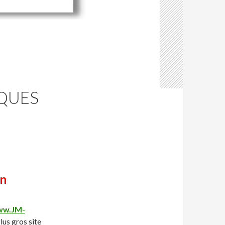
QUES
E
on
w.JM-
lus gros site