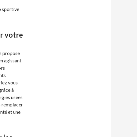
e sportive
r votre
s propose
en agissant
ors
nts
riez vous
 grâce à
rgies usées
es remplacer
anté et une