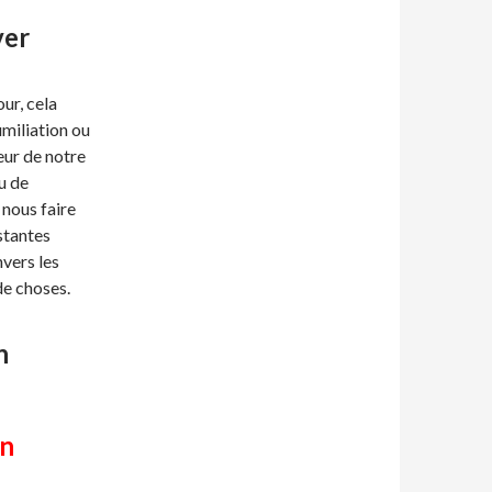
ver
ur, cela
umiliation ou
eur de notre
u de
nous faire
stantes
nvers les
de choses.
n
on