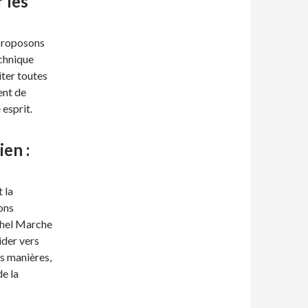
 les
proposons
echnique
iter toutes
ent de
 esprit.
en :
 la
ons
hel Marche
ider vers
s manières,
de la