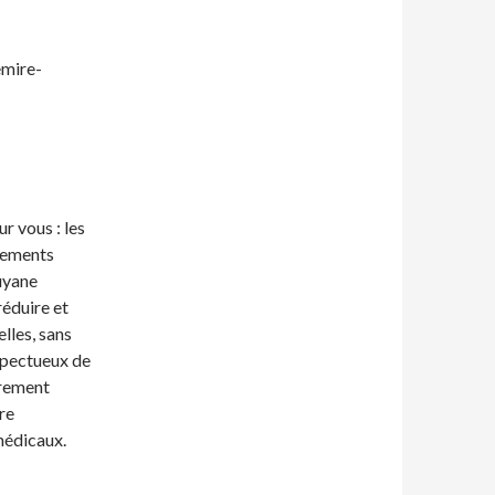
emire-
r vous : les
tements
uyane
réduire et
lles, sans
espectueux de
èrement
re
médicaux.