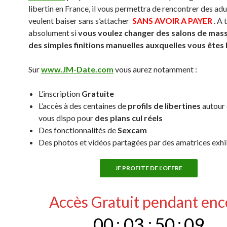
libertin en France, il vous permettra de rencontrer des adu
veulent baiser sans s’attacher
SANS AVOIR A PAYER
. A 
absolument si
vous voulez changer des salons de mas
des simples finitions manuelles auxquelles vous êtes
Sur
www.JM-Date.com
vous aurez notamment :
L’inscription
Gratuite
L’accès à des centaines de
profils de libertines
autour 
vous dispo pour
des plans cul réels
Des fonctionnalités de
Sexcam
Des photos et vidéos partagées par des amatrices exh
JE PROFITE DE L’OFFRE
Accès Gratuit pendant enc
00
:
03
:
50
:
08