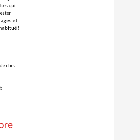
ltes qui
tester
sages et
 habitué
!
de chez
ib
ore