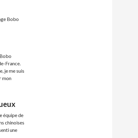
sage Bobo
e Bobo
-de-France.
, je me suis
er mon
tueux
ne équipe de
ns chinoises
senti une