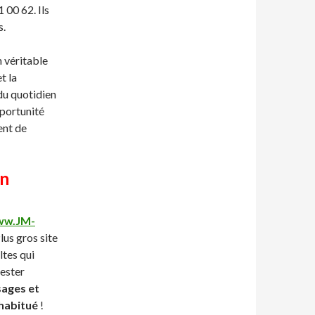
 00 62. Ils
s.
 véritable
t la
du quotidien
pportunité
ent de
on
w.JM-
lus gros site
ltes qui
tester
sages et
 habitué
!