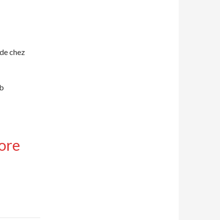
de chez
ib
ore