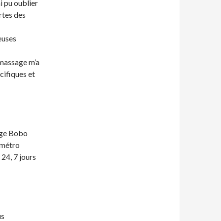
i pu oublier
rtes des
euses
 massage m’a
cifiques et
sage Bobo
 métro
 24, 7 jours
us