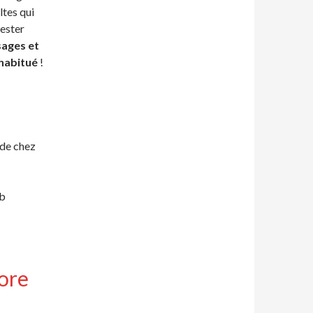
ltes qui
tester
sages et
 habitué
!
de chez
ib
ore