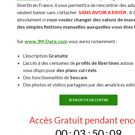
libertin en France, il vous permettra de rencontrer des adu
veulent baiser sans s’attacher
SANS AVOIR A PAYER
. A 
absolument si
vous voulez changer des salons de mas
des simples finitions manuelles auxquelles vous êtes
Sur
www.JM-Date.com
vous aurez notamment :
L’inscription
Gratuite
L’accès à des centaines de
profils de libertines
autour 
vous dispo pour
des plans cul réels
Des fonctionnalités de
Sexcam
Des photos et vidéos partagées par des amatrices exh
JE PROFITE DE L’OFFRE
Accès Gratuit pendant enc
00
:
03
:
50
:
08