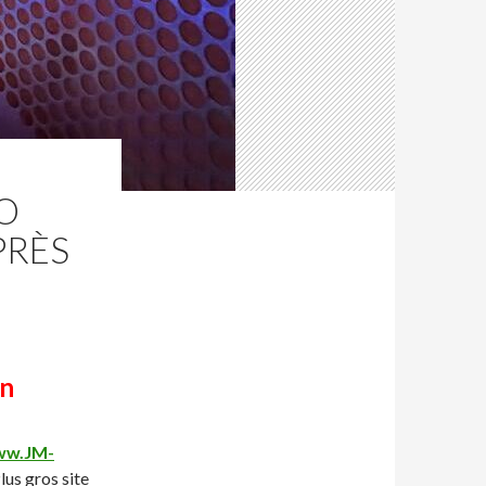
O
PRÈS
on
w.JM-
lus gros site