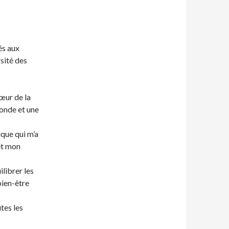
és aux
sité des
œur de la
fonde et une
que qui m’a
et mon
librer les
 bien-être
tes les