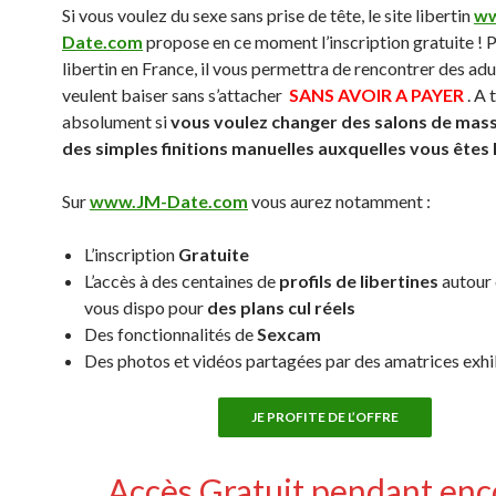
Si vous voulez du sexe sans prise de tête, le site libertin
ww
Date.com
propose en ce moment l’inscription gratuite ! P
libertin en France, il vous permettra de rencontrer des adu
veulent baiser sans s’attacher
SANS AVOIR A PAYER
. A 
absolument si
vous voulez changer des salons de mas
des simples finitions manuelles auxquelles vous êtes
Sur
www.JM-Date.com
vous aurez notamment :
L’inscription
Gratuite
L’accès à des centaines de
profils de libertines
autour 
vous dispo pour
des plans cul réels
Des fonctionnalités de
Sexcam
Des photos et vidéos partagées par des amatrices exh
JE PROFITE DE L’OFFRE
Accès Gratuit pendant enc