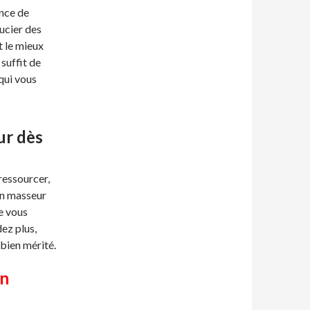
ance de
ucier des
t le mieux
suffit de
qui vous
ur dès
ressourcer,
en masseur
e vous
ez plus,
bien mérité.
on