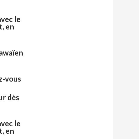
vec le
t, en
hawaïen
z-vous
ur dès
vec le
t, en