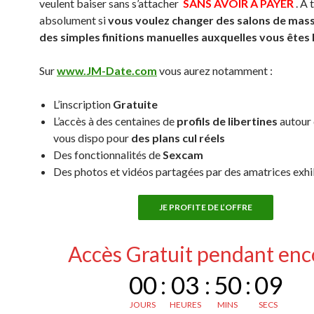
veulent baiser sans s’attacher
SANS AVOIR A PAYER
. A 
absolument si
vous voulez changer des salons de mas
des simples finitions manuelles auxquelles vous êtes
Sur
www.JM-Date.com
vous aurez notamment :
L’inscription
Gratuite
L’accès à des centaines de
profils de libertines
autour 
vous dispo pour
des plans cul réels
Des fonctionnalités de
Sexcam
Des photos et vidéos partagées par des amatrices exh
JE PROFITE DE L’OFFRE
Accès Gratuit pendant enc
00
:
03
:
50
:
08
JOURS
HEURES
MINS
SECS