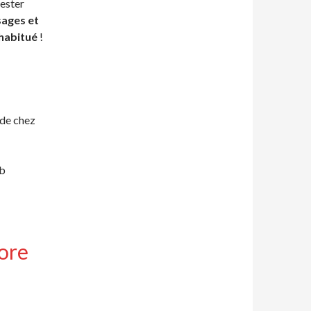
tester
sages et
 habitué
!
de chez
ib
ore