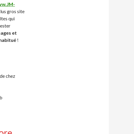
w.JM-
lus gros site
ltes qui
tester
sages et
 habitué
!
de chez
ib
ore