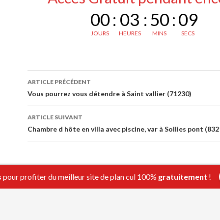
00
:
03
:
50
:
08
JOURS
HEURES
MINS
SECS
Navigation
ARTICLE PRÉCÉDENT
des
Vous pourrez vous détendre à Saint vallier (71230)
articles
ARTICLE SUIVANT
Chambre d hôte en villa avec piscine, var à Sollies pont (832
s
pour profiter du meilleur site de plan cul 100%
gratuitement
!