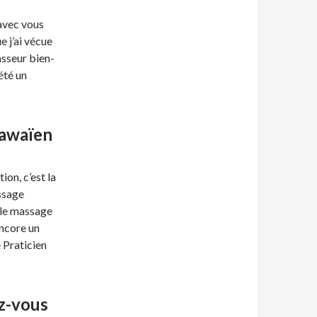
 avec vous
e j’ai vécue
asseur bien-
été un
hawaïen
ion, c’est la
ssage
 le massage
encore un
 Praticien
z-vous