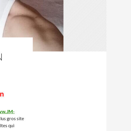
N
on
w.JM-
lus gros site
ltes qui