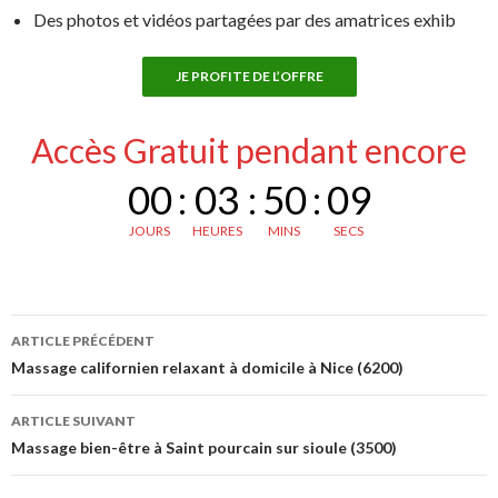
Des photos et vidéos partagées par des amatrices exhib
JE PROFITE DE L’OFFRE
Accès Gratuit pendant encore
00
:
03
:
50
:
08
JOURS
HEURES
MINS
SECS
Navigation
ARTICLE PRÉCÉDENT
des
Massage californien relaxant à domicile à Nice (6200)
articles
ARTICLE SUIVANT
Massage bien-être à Saint pourcain sur sioule (3500)